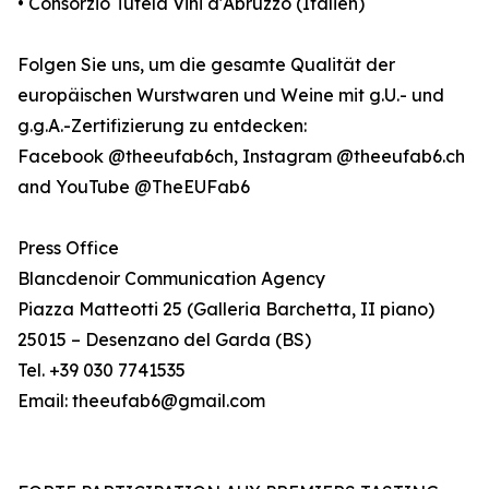
• Consorzio Tutela Vini d'Abruzzo (Italien)
Folgen Sie uns, um die gesamte Qualität der
europäischen Wurstwaren und Weine mit g.U.- und
g.g.A.-Zertifizierung zu entdecken:
Facebook @theeufab6ch, Instagram @theeufab6.ch
and YouTube @TheEUFab6
Press Office
Blancdenoir Communication Agency
Piazza Matteotti 25 (Galleria Barchetta, II piano)
25015 – Desenzano del Garda (BS)
Tel. +39 030 7741535
Email: theeufab6@gmail.com