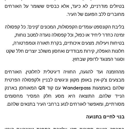
בטיולים מודרניים, לא כיעד, אלא כבסיס ששומר על האורחים
מחוברים ללב הפועם של העיר.
בליבת הקונספט עומדים הקפסולות, המכונים 'קינים'. כל קפסולה
זמינה כחדר ליחיד או כפול, וכל קפסולה נועדה למטב נוחות,
בטיחות ויעילות. מצעים איכותיים, בקרת תאורה וטמפרטורה,
חלונות האפלה, קירות מבודדים ואחסון משולב יוצרים חלל שקט
וסגור המנוגד לדופק שבחוץ.
מההזמנה ועד להגעה, החוויה דיגיטלית לחלוטין. האורחים
מבצעים צ'ק-אין באופן מקוון וניגשים לבניין ולקפסולה הפרטית
שלהם באמצעות
Wanderpass
עם קוד
QR
המאוחסן בארנק
הנייד שלהם. התוצאה היא מסע חלק המסיר מחסומים
מסורתיים, ומאפשר לאורחים לנוע ברחבי העיר בתנאים שלהם.
בנוי לחיים בתנועה