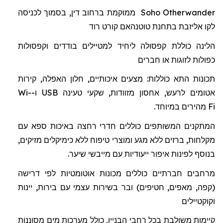
Otherwander
Soho
ממוקמת ברחוב דין, בסמוך לכניסה
לקו אליזבת בתחנת
טוטנהאם
קורט רוד
הלינה כוללת
קפסולה
ל
יחיד למטיילים בודדים וקפסולות
כפולות לזוגות או חברים
תכונות התא כוללות: מצעים איכותיים, חלון האפלה, קירות
אטומים לרעש, אחסון מזוודות, שקעי טעינה
USB
ו-
Wi-
Fi
מהיר
ים
במיוחד.
המתקנים המשותפים כוללים חדרי רחצה באיכות ספא
עם
מקלחות
,
ברזים
ללא
מגע
ומוצרי
טיפוח
ללא
כימיקלים מזיקים
,
בנוסף
לפינות
איפור
ייעודיות
עם
מייבשי
שיער
.
מרחבים חברתיים כוללים מכונות אוטומטיות לפי דרישה
(קפה, מאפים, חטיפים) ובר בשירות עצמי עם בירות, יינות
וקוקטיילים
קיימות משולבת בכל רחבי הבניין, כולל מערכות מים מסוננות