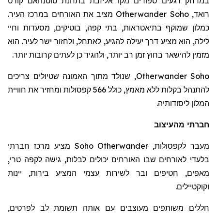
במרחק רגעים ספורים מקו אליזבת בתחנת
טוטנהאם
קורט
רואד
,
Otherwander Soho
מציב את האורחים במרכז העיר.
כמלון שמוקף בתיאטראות, בתי קפה, בוטיקים, מסעדות וחיי
לילה, הוא מציע דרך יעילה להגיע, לאתחל, ולחזור ישר לעיר. הוא
מזמין להישאר בחוץ זמן רב יותר, ולהגיד כן לעתים קרובות יותר.
Otherwander Soho
, שנולד מתוך האמונה שטיולים צריכים
להתנהל בקלות ללא מאמץ, כולל 566 קפסולות ומחזיר את חוויית
המלון ליסודותיה.
חברתי מהעיצוב
מעבר לקפסולות,
Otherwander
Soho
מציע מרכז חברתי
בלעדי לאורחים שבו האורחים יכולים לבלות, גישה לקפה טרי,
מאפים, חטיפים ובר לשירות עצמי המציע בירות, יינות
וקוקטיילים.
חללים משותפים מעוצבים עם אותה תשומת לב לפרטים,