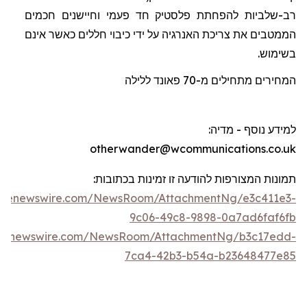
רב-שלביות להפחתת פלסטיק חד פעמי וחיישנים חכמים
הממטבים את צריכת האנרגיה על ידי כיבוי חללים כאשר אינם
בשימוש.
המחירים מתחילים מ-70
פאונד
ללילה
למידע נוסף - מדיה
:
otherwander@wcommunications.co.uk
תמונות המצורפות להודעה זו זמינות בכתוב
ו
ת:
lobenewswire.com/NewsRoom/AttachmentNg/e3c411e3-
9c06-49c8-9898-0a7ad6faf6fb
obenewswire.com/NewsRoom/AttachmentNg/b3c17edd-
7ca4-42b3-b54a-b23648477e85