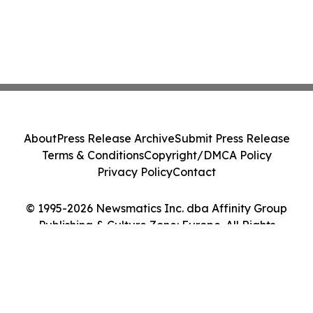
About
Press Release Archive
Submit Press Release
Terms & Conditions
Copyright/DMCA Policy
Privacy Policy
Contact
© 1995-2026 Newsmatics Inc. dba Affinity Group
Publishing & Culture Zone: Europe. All Rights
Reserved.
Cookie Settings / Your Privacy Choices