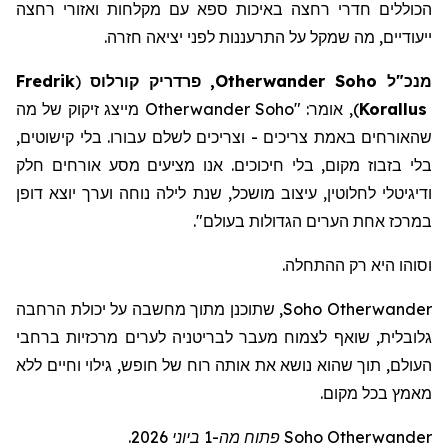
הכוללים חדרי רחצה באיכות ספא
עם
מקלחות
ואזורי
רחצה
ייעודיים
,
מה
שמקל
על
התרעננות
לפני
יציאה
חזרה
.
מנכ"ל
Soho
Otherwander
, פרדריק
קורלוס
(
Fredrik
Korallus
)
, אומר: "
Otherwander Soho
מייצג זיקוק של מה
שהאורחים באמת צריכים - וצריכים לשלם עבורו. בלי קישוטים,
בלי בזבוז מקום, בלי חיכוכים. אנו מציעים מסע אורחים חלק
ודיגיטלי לחלוטין, עיצוב מושכל, שנת לילה נוחה וערך יוצא דופן
במרכז אחת הערים הגדולות בעולם
".
וסוהו היא רק ההתחלה.
Otherwander
Soho
, שתוכנ
ן
מתוך מחשבה על יכולת הרחבה
גלובלית, שוא
ף
לצמוח מעבר לבריטניה לערים מרכזיות ברחבי
העולם, תוך שה
וא
נושא את אותה רוח של חופש, גילוי וחיים ללא
מאמץ בכל מקום.
Otherwander
Soho
פתוח מה-1 ביוני 2026.