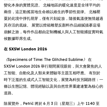
變化本身的實體見證。 北極地區的暖化速度是全球平均的
兩倍，這正動搖當地生命賴以維生的季節性規律。 北極罌
粟於此境中掙扎萌芽，僅有片刻綻放，隨後氣溫便無情越過
其存活的底線。 展覽以燈箱雕塑反顏料作品細膩描摹這場
崩解之旅，每件作品都由定制機械人與人工智能捕捉實時氣
候數據即席生成。
在 SXSW London 2026
《Specimens of Time: The Glitched Sublime》
在
SXSW London 2026 舉行期間展現眼前，與大會聚焦的人
工智能、自動化及人類未來體驗等主題互相呼應。 有別於
時下泛濫的生成式人工智能文化，展覽為科技另闢路徑：一
條以生態記憶、體現經驗以及與自然世界重建連繫為核心的
道路。
除展覽外，Petrić 將於 6 月 3 日（星期三）上午 11:40 至