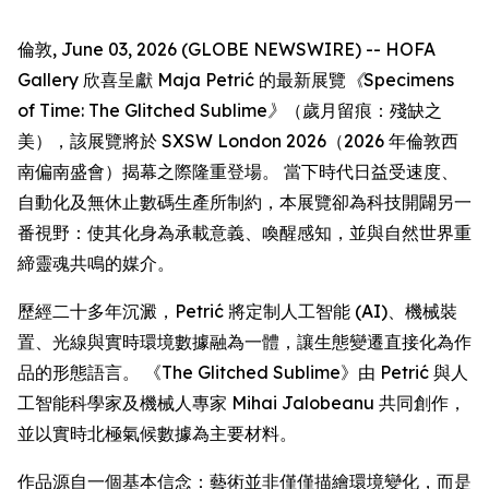
倫敦, June 03, 2026 (GLOBE NEWSWIRE) -- HOFA
Gallery 欣喜呈獻 Maja Petrić 的最新展覽
《Specimens
of Time: The Glitched Sublime》
（歲月留痕：殘缺之
美），該展覽將於 SXSW London 2026（2026 年倫敦西
南偏南盛會）揭幕之際隆重登場。 當下時代日益受速度、
自動化及無休止數碼生產所制約，本展覽卻為科技開闢另一
番視野：使其化身為承載意義、喚醒感知，並與自然世界重
締靈魂共鳴的媒介。
歷經二十多年沉澱，Petrić 將定制人工智能 (AI)、機械裝
置、光線與實時環境數據融為一體，讓生態變遷直接化為作
品的形態語言。 《The Glitched Sublime》由 Petrić 與人
工智能科學家及機械人專家 Mihai Jalobeanu 共同創作，
並以實時北極氣候數據為主要材料。
作品源自一個基本信念：藝術並非僅僅描繪環境變化，而是