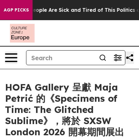
an Win: “People Are Sick and Tired of This Politics of 
AGP PICKS
HOFA Gallery 呈獻 Maja
Petrić 的《Specimens of
Time: The Glitched
Sublime》，將於 SXSW
London 2026 開幕期間展出