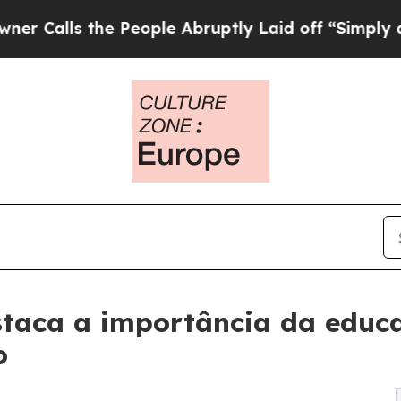
the People Abruptly Laid off “Simply a Math P
staca a importância da educ
o