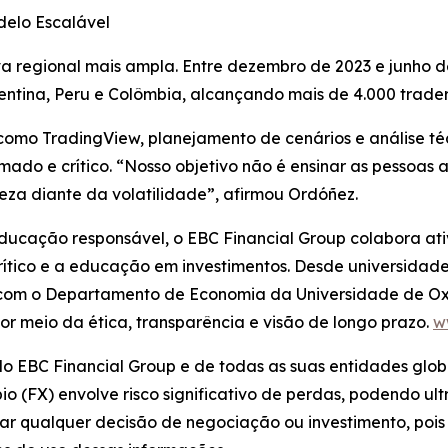
delo Escalável
tiva regional mais ampla. Entre dezembro de 2023 e junho 
gentina, Peru e Colômbia, alcançando mais de 4.000 traders
mo TradingView, planejamento de cenários e análise téc
rmado e crítico. “Nosso objetivo não é ensinar as pessoas
za diante da volatilidade”, afirmou Ordóñez.
ucação responsável, o EBC Financial Group colabora at
rítico e a educação em investimentos. Desde universidade
 com o Departamento de Economia da Universidade de Oxf
r meio da ética, transparência e visão de longo prazo.
w
 do EBC Financial Group e de todas as suas entidades glob
 (FX) envolve risco significativo de perdas, podendo ultr
mar qualquer decisão de negociação ou investimento, pois