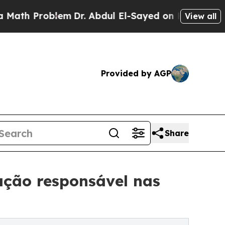
roblem
Dr. Abdul El-Sayed on Historic Michigan Wi
View all
Provided by AGP
Share
ação responsável nas