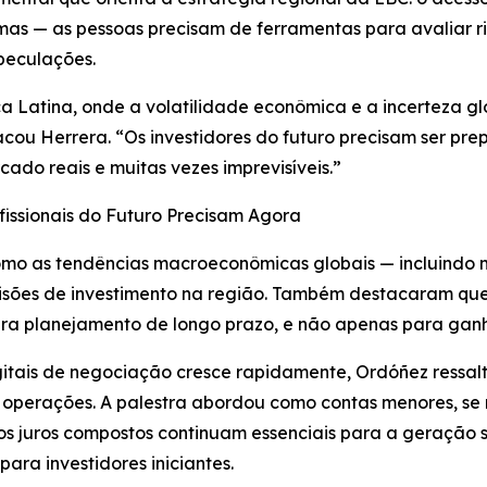
as — as pessoas precisam de ferramentas para avaliar ris
peculações.
a Latina, onde a volatilidade econômica e a incerteza g
stacou Herrera. “Os investidores do futuro precisam ser p
ado reais e muitas vezes imprevisíveis.”
issionais do Futuro Precisam Agora
omo as tendências macroeconômicas globais — incluindo 
 decisões de investimento na região. Também destacaram q
ara planejamento de longo prazo, e não apenas para ganh
tais de negociação cresce rapidamente, Ordóñez ressalto
operações. A palestra abordou como contas menores, se m
s juros compostos continuam essenciais para a geração s
ara investidores iniciantes.