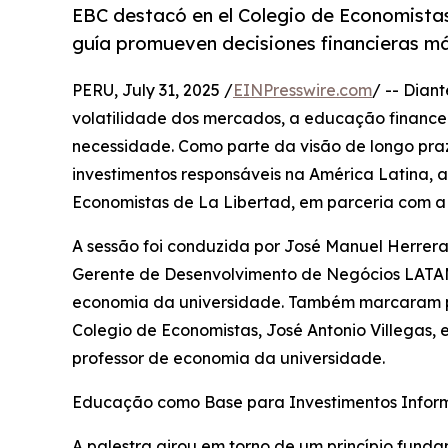
EBC destacó en el Colegio de Economistas
guía promueven decisiones financieras más
PERU, July 31, 2025 /
EINPresswire.com
/ -- Dian
volatilidade dos mercados, a educação finance
necessidade. Como parte da visão de longo pr
investimentos responsáveis na América Latina, 
Economistas de La Libertad, em parceria com a U
A sessão foi conduzida por José Manuel Herrer
Gerente de Desenvolvimento de Negócios LATAM,
economia da universidade. Também marcaram pr
Colegio de Economistas, José Antonio Villegas, 
professor de economia da universidade.
Educação como Base para Investimentos Info
A palestra girou em torno de um princípio fund