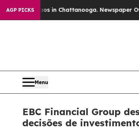
e
Chaos in Chattanooga. Newspaper Owner Calls 
AGP PICKS
Menu
EBC Financial Group de
decisões de investiment