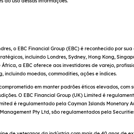
s do uso dessas informações.
dres, o EBC Financial Group (EBC) é reconhecido por sua
estratégicos, incluindo Londres, Sydney, Hong Kong, Singa
frica, a EBC oferece aos investidores de varejo, profiss
, incluindo moedas, commodities, ações e índices.
 comprometido em manter padrões éticos elevados, com su
sdições. O EBC Financial Group (UK) Limited é regulamen
imited é regulamentado pela Cayman Islands Monetary Aut
et Management Pty Ltd, são regulamentados pela Securiti
pe de veteranos da indústria com mais de 40 anos de expe