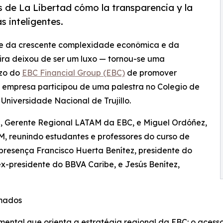
 de La Libertad cómo la transparencia y la
 inteligentes.
te da crescente complexidade econômica e da
ira deixou de ser um luxo — tornou-se uma
azo do
EBC Financial Group (EBC)
de promover
a empresa participou de uma palestra no Colegio de
niversidade Nacional de Trujillo.
a, Gerente Regional LATAM da EBC, e Miguel Ordóñez,
 reunindo estudantes e professores do curso de
esença Francisco Huerta Benítez, presidente do
ex-presidente do BBVA Caribe, e Jesús Benítez,
rmados
amental que orienta a estratégia regional da EBC: o ace