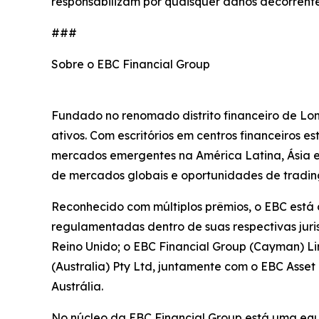
responsabilizam por quaisquer danos decorrente
###
Sobre o EBC Financial Group
Fundado no renomado distrito financeiro de Lon
ativos. Com escritórios em centros financeiros 
mercados emergentes na América Latina, Ásia e Á
de mercados globais e oportunidades de trading
Reconhecido com múltiplos prêmios, o EBC está
regulamentadas dentro de suas respectivas juri
Reino Unido; o EBC Financial Group (Cayman) L
(Australia) Pty Ltd, juntamente com o EBC Ass
Austrália.
No núcleo da EBC Financial Group está uma equi