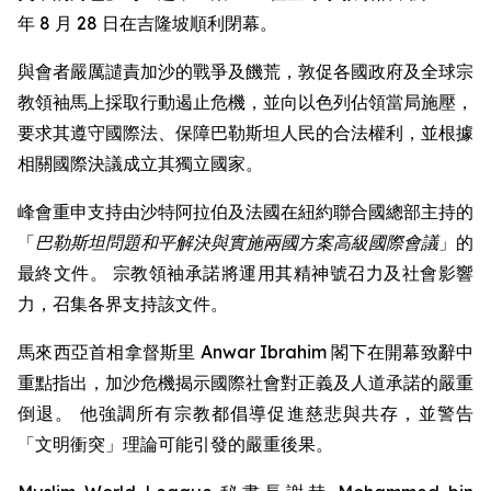
年 8 月 28 日在吉隆坡順利閉幕。
與會者嚴厲譴責加沙的戰爭及饑荒，敦促各國政府及全球宗
教領袖馬上採取行動遏止危機，並向以色列佔領當局施壓，
要求其遵守國際法、保障巴勒斯坦人民的合法權利，並根據
相關國際決議成立其獨立國家。
峰會重申支持由沙特阿拉伯及法國在紐約聯合國總部主持的
「
巴勒斯坦問題和平解決與實施兩國方案高級國際會議
」的
最終文件。 宗教領袖承諾將運用其精神號召力及社會影響
力，召集各界支持該文件。
馬來西亞首相拿督斯里 Anwar Ibrahim 閣下在開幕致辭中
重點指出，加沙危機揭示國際社會對正義及人道承諾的嚴重
倒退。 他強調所有宗教都倡導促進慈悲與共存，並警告
「文明衝突」理論可能引發的嚴重後果。