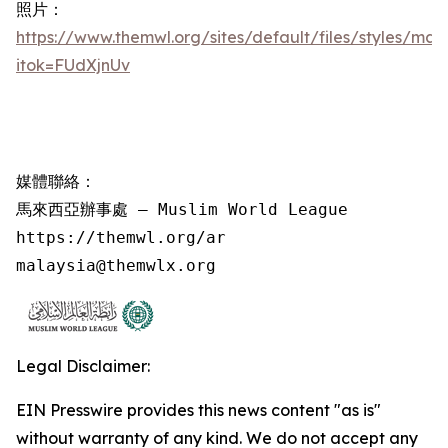
照片：
https://www.themwl.org/sites/default/files/styles/m
itok=FUdXjnUv
媒體聯絡：

馬來西亞辦事處 – Muslim World League

https://themwl.org/ar

malaysia@themwlx.org
Legal Disclaimer:
EIN Presswire provides this news content "as is"
without warranty of any kind. We do not accept any