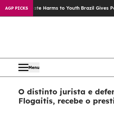
nd to Abate Harms to Youth
Brazil Gives Parents 
AGP PICKS
Menu
O distinto jurista e def
Flogaitis, recebe o pres