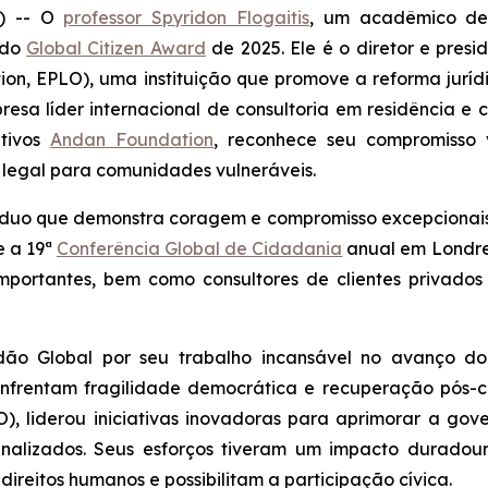
) -- O
professor Spyridon Flogaitis
, um acadêmico de d
 do
Global Citizen Award
de 2025. Ele é o diretor e pres
n, EPLO), uma instituição que promove a reforma jurídic
sa líder internacional de consultoria em residência e
ativos
Andan Foundation
, reconhece seu compromisso vi
 legal para comunidades vulneráveis.
íduo que demonstra coragem e compromisso excepcionais
 a 19ª
Conferência Global de Cidadania
anual em Londres
portantes, bem como consultores de clientes privados 
dão Global por seu trabalho incansável no avanço do 
 enfrentam fragilidade democrática e recuperação pós-c
, liderou iniciativas inovadoras para aprimorar a gove
inalizados. Seus esforços tiveram um impacto duradou
reitos humanos e possibilitam a participação cívica.