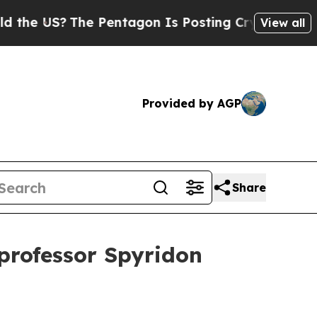
US?
The Pentagon Is Posting Cryptic Biblical Me
View all
Provided by AGP
Share
 professor Spyridon