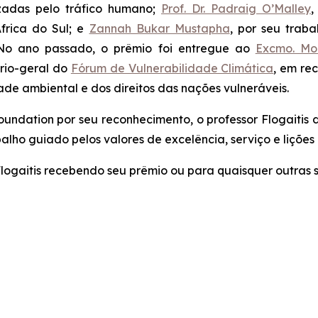
zadas pelo tráfico humano;
Prof. Dr. Padraig O’Malley
,
África do Sul; e
Zannah Bukar Mustapha
, por seu trab
. No ano passado, o prêmio foi entregue ao
Excmo. M
rio-geral do
Fórum de Vulnerabilidade Climática
, em re
ade ambiental e dos direitos das nações vulneráveis.
ndation por seu reconhecimento, o professor Flogaitis d
balho guiado pelos valores de excelência, serviço e lições
logaitis recebendo seu prêmio ou para quaisquer outras s