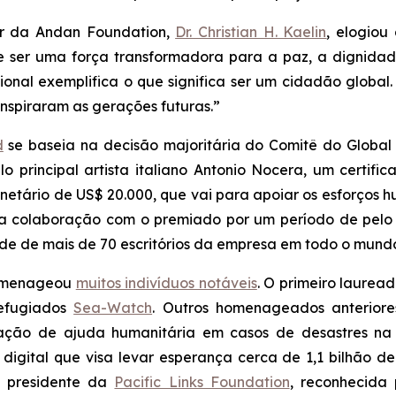
or da Andan Foundation,
Dr. Christian H. Kaelin
, elogiou
e ser uma força transformadora para a paz, a dignidad
ional exemplifica o que significa ser um cidadão globa
inspiraram as gerações futuras.”
d
se baseia na decisão majoritária do Comitê do Global 
principal artista italiano Antonio Nocera, um certifi
etário de US$ 20.000, que vai para apoiar os esforços h
ita colaboração com o premiado por um período de pel
de de mais de 70 escritórios da empresa em todo o mund
 homenageou
muitos indivíduos notáveis
. O primeiro laurea
refugiados
Sea-Watch
. Outros homenageados anteriore
zação de ajuda humanitária em casos de desastres n
e digital que visa levar esperança cerca de 1,1 bilhão
e presidente da
Pacific Links Foundation
, reconhecida 