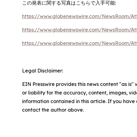
この発表に関する写真はこちらで入手可能:
https://www.globenewswire.com/NewsRoom/At
https://www.globenewswire.com/NewsRoom/At
https://www.globenewswire.com/NewsRoom/At
Legal Disclaimer:
EIN Presswire provides this news content "as is"
or liability for the accuracy, content, images, vide
information contained in this article. If you have 
contact the author above.