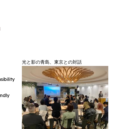
a
光と影の青島、東京との対話
ibility
indly