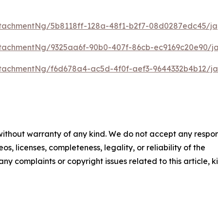
tachmentNg/5b8118ff-128a-48f1-b2f7-08d0287edc45/ja
tachmentNg/9325aa6f-90b0-407f-86cb-ec9169c20e90/j
tachmentNg/f6d678a4-ac5d-4f0f-aef3-9644332b4b12/ja
 without warranty of any kind. We do not accept any respons
os, licenses, completeness, legality, or reliability of the
any complaints or copyright issues related to this article, k