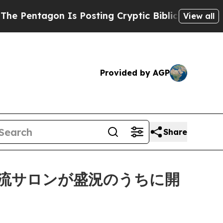
Posting Cryptic Biblical Messages on Social Med
View all
Provided by AGP
Share
流サロンが盛況のうちに開