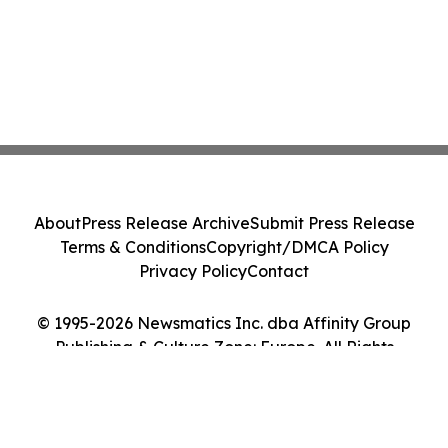
About
Press Release Archive
Submit Press Release
Terms & Conditions
Copyright/DMCA Policy
Privacy Policy
Contact
© 1995-2026 Newsmatics Inc. dba Affinity Group
Publishing & Culture Zone: Europe. All Rights
Reserved.
Cookie Settings / Your Privacy Choices