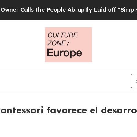
lls the People Abruptly Laid off “Simply a Mat
ontessori favorece el desarrol