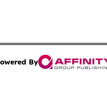
owered By
ubmit Press Release
Terms & Conditions
Copyright/DMCA
 Inc. dba Affinity Group Publishing & Culture Zone: Europ
Cookie Settings / Your Privacy Choices