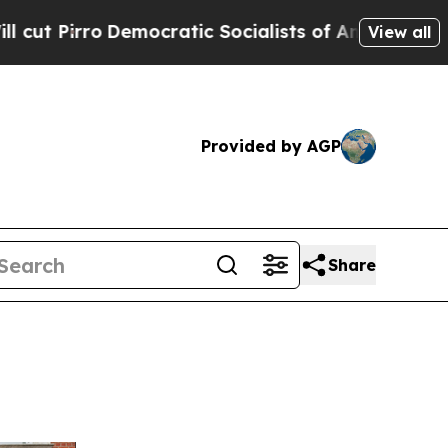
atic Socialists of America Propose Radical Ove
View all
Provided by AGP
Share