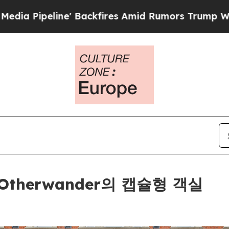
ckfires Amid Rumors Trump Will cut Pirro
Democr
therwander의 캡슐형 객실