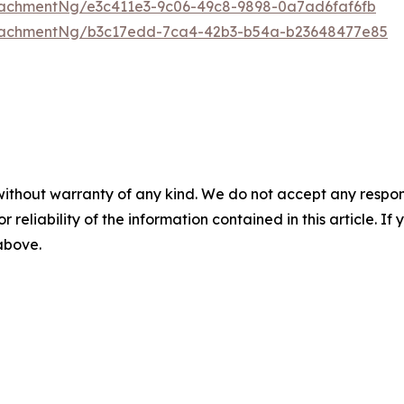
achmentNg/e3c411e3-9c06-49c8-9898-0a7ad6faf6fb
tachmentNg/b3c17edd-7ca4-42b3-b54a-b23648477e85
without warranty of any kind. We do not accept any responsib
r reliability of the information contained in this article. I
 above.