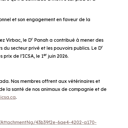
ionnel et son engagement en faveur de la
r
ez Virbac, le D
Panah a contribué à mener des
r
ts du secteur privé et les pouvoirs publics. Le D
er
 prix de l’ICSA, le 1
juin 2026.
nada. Nos membres offrent aux vétérinaires et
en de la santé de nos animaux de compagnie et de
icsa.ca
.
/AttachmentNg/43b39f2e-6ae4-4202-a170-