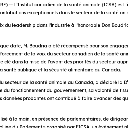
-- L’Institut canadien de la santé animale (ICSA) est fie
ntributions exceptionnels dans le secteur de la santé a
x du leadership dans l’industrie à l’honorable Don Boudria,
ongue date, M. Boudria a été récompensé pour son engagem
nforcement de la voix du secteur canadien de la santé an
le clé dans la mise de l’avant des priorités du secteur aup
, la santé publique et la sécurité alimentaire au Canada.
du secteur de la santé animale au Canada, a déclaré la D
 du fonctionnement du gouvernement, sa volonté de tisser
s données probantes ont contribué à faire avancer des qu
éalisé à la main, en présence de parlementaires, de dirigean
line du Parlement » organisé par l’ICSA, un événement pha