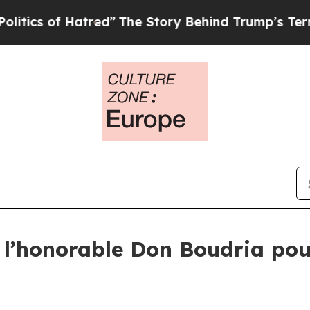
s of Hatred”
The Story Behind Trump’s Terrible A
l’honorable Don Boudria po