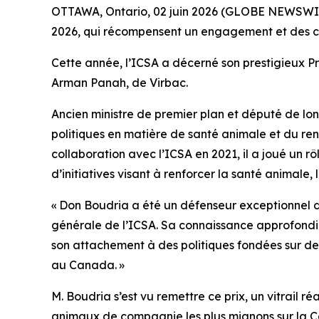
OTTAWA, Ontario, 02 juin 2026 (GLOBE NEWSWIRE) 
2026, qui récompensent un engagement et des co
Cette année, l’ICSA a décerné son prestigieux Pri
Arman Panah, de Virbac.
Ancien ministre de premier plan et député de l
politiques en matière de santé animale et du re
collaboration avec l’ICSA en 2021, il a joué un rô
d’initiatives visant à renforcer la santé animale
« Don Boudria a été un défenseur exceptionnel 
générale de l’ICSA. Sa connaissance approfondie
son attachement à des politiques fondées sur de
au Canada. »
M. Boudria s’est vu remettre ce prix, un vitrail r
animaux de compagnie les plus mignons sur la Col