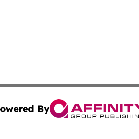
owered By
ubmit Press Release
Terms & Conditions
Copyright/DMCA