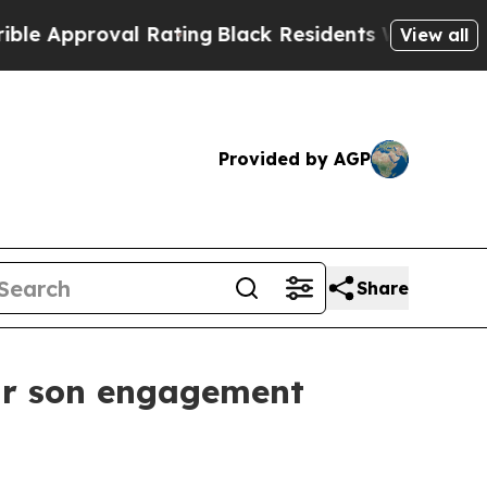
pproval Rating
Black Residents Warned of Abusiv
View all
Provided by AGP
Share
ur son engagement