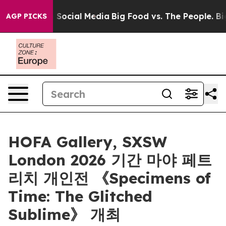
essages on Social Media
Big Food vs. The People. Big F
AGP PICKS
HOFA Gallery, SXSW
London 2026 기간 마야 페트
리치 개인전 《Specimens of
Time: The Glitched
Sublime》 개최